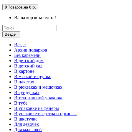
0
Tоваров,
на
0 р.
Ваша корзина пуста!
Везде
Везде
Архив подарков
Без карамели
В детский дом
В детский сад
В картоне
В мягкой игрушке
В пакетах
В рюкзаках и мешочках
В сундучках
В текстильной упаковке
В тубе
В упаковке из фанеры
В упаковке из фетра и органзы
В шкатулке
Для девочек
Для малышей