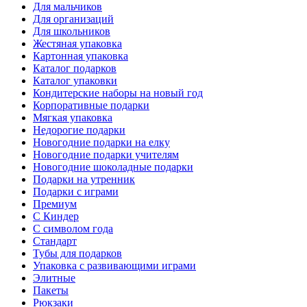
Для мальчиков
Для организаций
Для школьников
Жестяная упаковка
Картонная упаковка
Каталог подарков
Каталог упаковки
Кондитерские наборы на новый год
Корпоративные подарки
Мягкая упаковка
Недорогие подарки
Новогодние подарки на елку
Новогодние подарки учителям
Новогодние шоколадные подарки
Подарки на утренник
Подарки с играми
Премиум
С Киндер
С символом года
Стандарт
Тубы для подарков
Упаковка с развивающими играми
Элитные
Пакеты
Рюкзаки