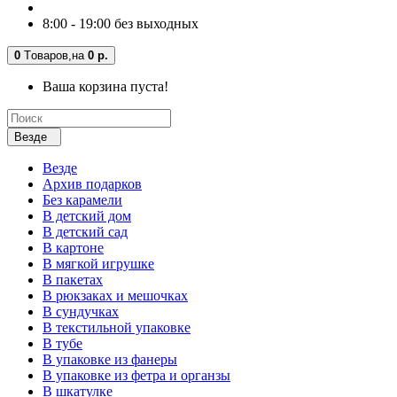
8:00 - 19:00 без выходных
0
Tоваров,
на
0 р.
Ваша корзина пуста!
Везде
Везде
Архив подарков
Без карамели
В детский дом
В детский сад
В картоне
В мягкой игрушке
В пакетах
В рюкзаках и мешочках
В сундучках
В текстильной упаковке
В тубе
В упаковке из фанеры
В упаковке из фетра и органзы
В шкатулке