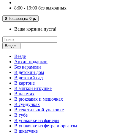
8:00 - 19:00 без выходных
0
Tоваров,
на
0 р.
Ваша корзина пуста!
Везде
Везде
Архив подарков
Без карамели
В детский дом
В детский сад
В картоне
В мягкой игрушке
В пакетах
В рюкзаках и мешочках
В сундучках
В текстильной упаковке
В тубе
В упаковке из фанеры
В упаковке из фетра и органзы
В шкатулке