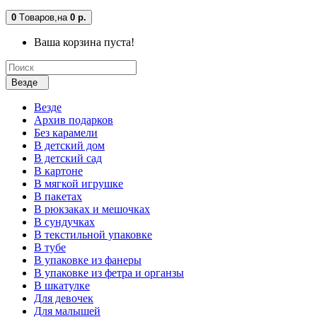
0
Tоваров,
на
0 р.
Ваша корзина пуста!
Везде
Везде
Архив подарков
Без карамели
В детский дом
В детский сад
В картоне
В мягкой игрушке
В пакетах
В рюкзаках и мешочках
В сундучках
В текстильной упаковке
В тубе
В упаковке из фанеры
В упаковке из фетра и органзы
В шкатулке
Для девочек
Для малышей