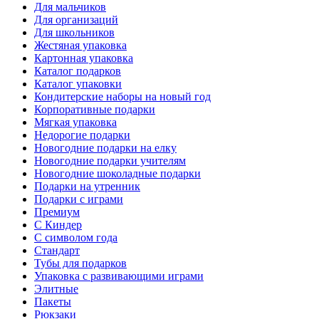
Для мальчиков
Для организаций
Для школьников
Жестяная упаковка
Картонная упаковка
Каталог подарков
Каталог упаковки
Кондитерские наборы на новый год
Корпоративные подарки
Мягкая упаковка
Недорогие подарки
Новогодние подарки на елку
Новогодние подарки учителям
Новогодние шоколадные подарки
Подарки на утренник
Подарки с играми
Премиум
С Киндер
С символом года
Стандарт
Тубы для подарков
Упаковка с развивающими играми
Элитные
Пакеты
Рюкзаки