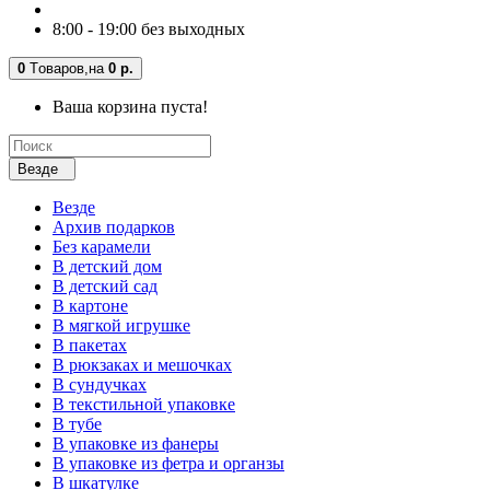
8:00 - 19:00 без выходных
0
Tоваров,
на
0 р.
Ваша корзина пуста!
Везде
Везде
Архив подарков
Без карамели
В детский дом
В детский сад
В картоне
В мягкой игрушке
В пакетах
В рюкзаках и мешочках
В сундучках
В текстильной упаковке
В тубе
В упаковке из фанеры
В упаковке из фетра и органзы
В шкатулке