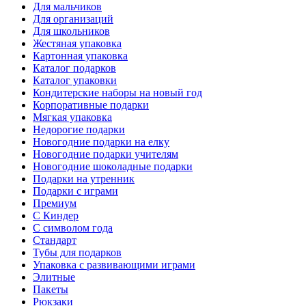
Для мальчиков
Для организаций
Для школьников
Жестяная упаковка
Картонная упаковка
Каталог подарков
Каталог упаковки
Кондитерские наборы на новый год
Корпоративные подарки
Мягкая упаковка
Недорогие подарки
Новогодние подарки на елку
Новогодние подарки учителям
Новогодние шоколадные подарки
Подарки на утренник
Подарки с играми
Премиум
С Киндер
С символом года
Стандарт
Тубы для подарков
Упаковка с развивающими играми
Элитные
Пакеты
Рюкзаки