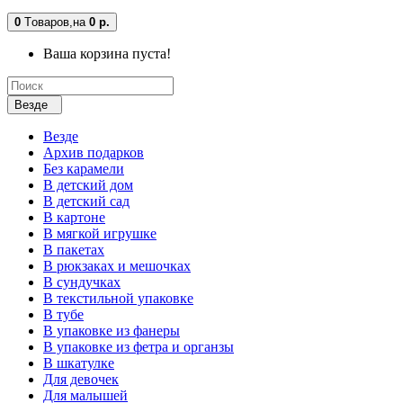
0
Tоваров,
на
0 р.
Ваша корзина пуста!
Везде
Везде
Архив подарков
Без карамели
В детский дом
В детский сад
В картоне
В мягкой игрушке
В пакетах
В рюкзаках и мешочках
В сундучках
В текстильной упаковке
В тубе
В упаковке из фанеры
В упаковке из фетра и органзы
В шкатулке
Для девочек
Для малышей