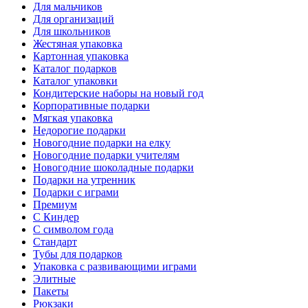
Для мальчиков
Для организаций
Для школьников
Жестяная упаковка
Картонная упаковка
Каталог подарков
Каталог упаковки
Кондитерские наборы на новый год
Корпоративные подарки
Мягкая упаковка
Недорогие подарки
Новогодние подарки на елку
Новогодние подарки учителям
Новогодние шоколадные подарки
Подарки на утренник
Подарки с играми
Премиум
С Киндер
С символом года
Стандарт
Тубы для подарков
Упаковка с развивающими играми
Элитные
Пакеты
Рюкзаки