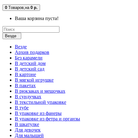
0
Tоваров,
на
0 р.
Ваша корзина пуста!
Везде
Везде
Архив подарков
Без карамели
В детский дом
В детский сад
В картоне
В мягкой игрушке
В пакетах
В рюкзаках и мешочках
В сундучках
В текстильной упаковке
В тубе
В упаковке из фанеры
В упаковке из фетра и органзы
В шкатулке
Для девочек
Для малышей