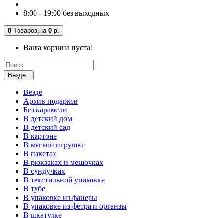
8:00 - 19:00 без выходных
0
Tоваров,
на
0 р.
Ваша корзина пуста!
Везде
Везде
Архив подарков
Без карамели
В детский дом
В детский сад
В картоне
В мягкой игрушке
В пакетах
В рюкзаках и мешочках
В сундучках
В текстильной упаковке
В тубе
В упаковке из фанеры
В упаковке из фетра и органзы
В шкатулке