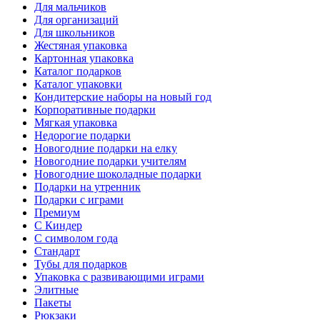
Для мальчиков
Для организаций
Для школьников
Жестяная упаковка
Картонная упаковка
Каталог подарков
Каталог упаковки
Кондитерские наборы на новый год
Корпоративные подарки
Мягкая упаковка
Недорогие подарки
Новогодние подарки на елку
Новогодние подарки учителям
Новогодние шоколадные подарки
Подарки на утренник
Подарки с играми
Премиум
С Киндер
С символом года
Стандарт
Тубы для подарков
Упаковка с развивающими играми
Элитные
Пакеты
Рюкзаки