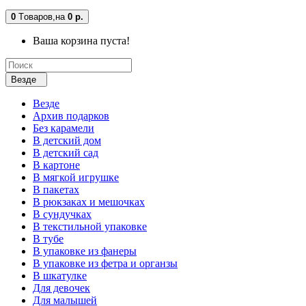
0
Tоваров,
на
0 р.
Ваша корзина пуста!
Везде
Везде
Архив подарков
Без карамели
В детский дом
В детский сад
В картоне
В мягкой игрушке
В пакетах
В рюкзаках и мешочках
В сундучках
В текстильной упаковке
В тубе
В упаковке из фанеры
В упаковке из фетра и органзы
В шкатулке
Для девочек
Для малышей