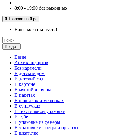
8:00 - 19:00 без выходных
0
Tоваров,
на
0 р.
Ваша корзина пуста!
Везде
Везде
Архив подарков
Без карамели
В детский дом
В детский сад
В картоне
В мягкой игрушке
В пакетах
В рюкзаках и мешочках
В сундучках
В текстильной упаковке
В тубе
В упаковке из фанеры
В упаковке из фетра и органзы
В шкатулке