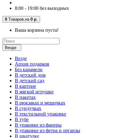
8:00 - 19:00 без выходных
0
Tоваров,
на
0 р.
Ваша корзина пуста!
Везде
Везде
Архив подарков
Без карамели
В детский дом
В детский сад
В картоне
В мягкой игрушке
В пакетах
В рюкзаках и мешочках
В сундучках
В текстильной упаковке
В тубе
В упаковке из фанеры
В упаковке из фетра и органзы
В шкатулке