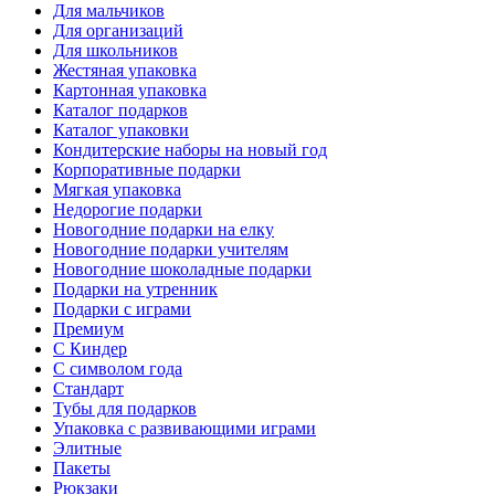
Для мальчиков
Для организаций
Для школьников
Жестяная упаковка
Картонная упаковка
Каталог подарков
Каталог упаковки
Кондитерские наборы на новый год
Корпоративные подарки
Мягкая упаковка
Недорогие подарки
Новогодние подарки на елку
Новогодние подарки учителям
Новогодние шоколадные подарки
Подарки на утренник
Подарки с играми
Премиум
С Киндер
С символом года
Стандарт
Тубы для подарков
Упаковка с развивающими играми
Элитные
Пакеты
Рюкзаки