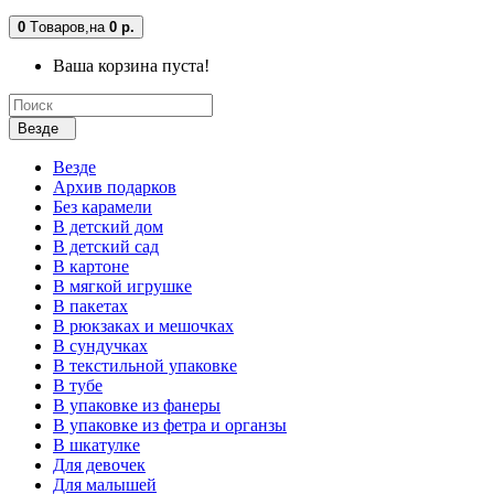
0
Tоваров,
на
0 р.
Ваша корзина пуста!
Везде
Везде
Архив подарков
Без карамели
В детский дом
В детский сад
В картоне
В мягкой игрушке
В пакетах
В рюкзаках и мешочках
В сундучках
В текстильной упаковке
В тубе
В упаковке из фанеры
В упаковке из фетра и органзы
В шкатулке
Для девочек
Для малышей