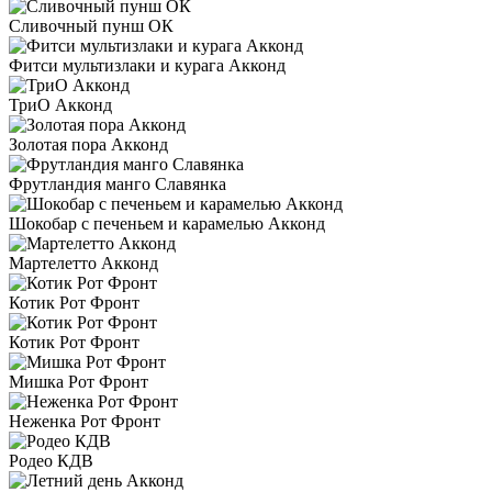
Сливочный пунш ОК
Фитси мультизлаки и курага Акконд
ТриО Акконд
Золотая пора Акконд
Фрутландия манго Славянка
Шокобар с печеньем и карамелью Акконд
Мартелетто Акконд
Котик Рот Фронт
Котик Рот Фронт
Мишка Рот Фронт
Неженка Рот Фронт
Родео КДВ