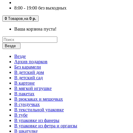
8:00 - 19:00 без выходных
0
Tоваров,
на
0 р.
Ваша корзина пуста!
Везде
Везде
Архив подарков
Без карамели
В детский дом
В детский сад
В картоне
В мягкой игрушке
В пакетах
В рюкзаках и мешочках
В сундучках
В текстильной упаковке
В тубе
В упаковке из фанеры
В упаковке из фетра и органзы
В шкатулке