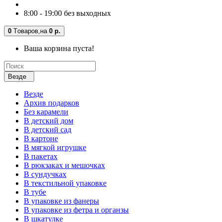
8:00 - 19:00 без выходных
0
Tоваров,
на
0 р.
Ваша корзина пуста!
Везде
Везде
Архив подарков
Без карамели
В детский дом
В детский сад
В картоне
В мягкой игрушке
В пакетах
В рюкзаках и мешочках
В сундучках
В текстильной упаковке
В тубе
В упаковке из фанеры
В упаковке из фетра и органзы
В шкатулке