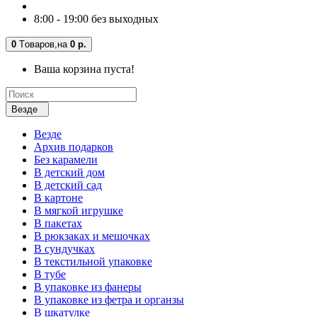
8:00 - 19:00 без выходных
0
Tоваров,
на
0 р.
Ваша корзина пуста!
Везде
Везде
Архив подарков
Без карамели
В детский дом
В детский сад
В картоне
В мягкой игрушке
В пакетах
В рюкзаках и мешочках
В сундучках
В текстильной упаковке
В тубе
В упаковке из фанеры
В упаковке из фетра и органзы
В шкатулке