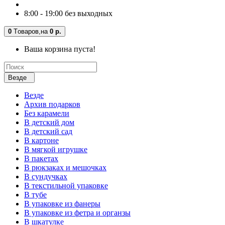
8:00 - 19:00 без выходных
0
Tоваров,
на
0 р.
Ваша корзина пуста!
Везде
Везде
Архив подарков
Без карамели
В детский дом
В детский сад
В картоне
В мягкой игрушке
В пакетах
В рюкзаках и мешочках
В сундучках
В текстильной упаковке
В тубе
В упаковке из фанеры
В упаковке из фетра и органзы
В шкатулке