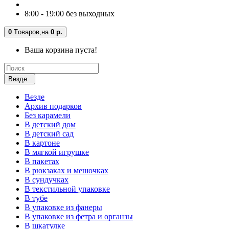
8:00 - 19:00 без выходных
0
Tоваров,
на
0 р.
Ваша корзина пуста!
Везде
Везде
Архив подарков
Без карамели
В детский дом
В детский сад
В картоне
В мягкой игрушке
В пакетах
В рюкзаках и мешочках
В сундучках
В текстильной упаковке
В тубе
В упаковке из фанеры
В упаковке из фетра и органзы
В шкатулке