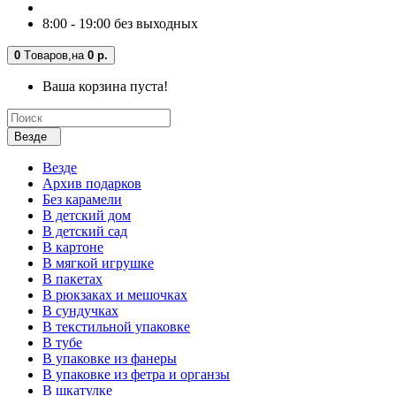
8:00 - 19:00 без выходных
0
Tоваров,
на
0 р.
Ваша корзина пуста!
Везде
Везде
Архив подарков
Без карамели
В детский дом
В детский сад
В картоне
В мягкой игрушке
В пакетах
В рюкзаках и мешочках
В сундучках
В текстильной упаковке
В тубе
В упаковке из фанеры
В упаковке из фетра и органзы
В шкатулке