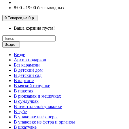
8:00 - 19:00 без выходных
0
Tоваров,
на
0 р.
Ваша корзина пуста!
Везде
Везде
Архив подарков
Без карамели
В детский дом
В детский сад
В картоне
В мягкой игрушке
В пакетах
В рюкзаках и мешочках
В сундучках
В текстильной упаковке
В тубе
В упаковке из фанеры
В упаковке из фетра и органзы
В шкатулке