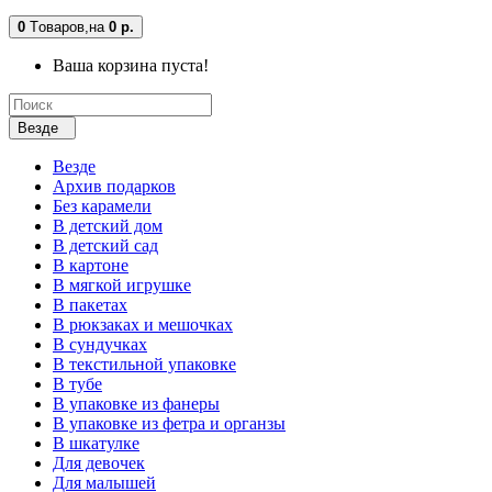
0
Tоваров,
на
0 р.
Ваша корзина пуста!
Везде
Везде
Архив подарков
Без карамели
В детский дом
В детский сад
В картоне
В мягкой игрушке
В пакетах
В рюкзаках и мешочках
В сундучках
В текстильной упаковке
В тубе
В упаковке из фанеры
В упаковке из фетра и органзы
В шкатулке
Для девочек
Для малышей