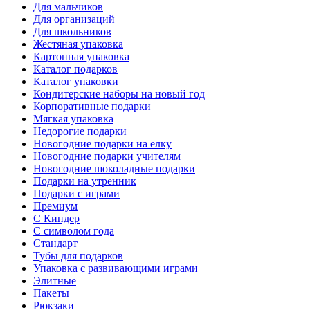
Для мальчиков
Для организаций
Для школьников
Жестяная упаковка
Картонная упаковка
Каталог подарков
Каталог упаковки
Кондитерские наборы на новый год
Корпоративные подарки
Мягкая упаковка
Недорогие подарки
Новогодние подарки на елку
Новогодние подарки учителям
Новогодние шоколадные подарки
Подарки на утренник
Подарки с играми
Премиум
С Киндер
С символом года
Стандарт
Тубы для подарков
Упаковка с развивающими играми
Элитные
Пакеты
Рюкзаки