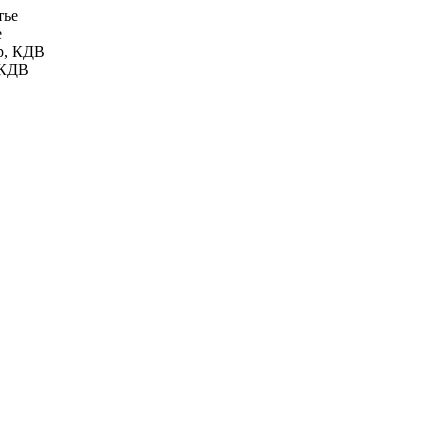
е
 КДВ