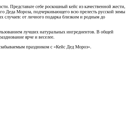
сти. Представьте себе роскошный кейс из качественной жести,
ого Деда Мороза, подчеркивающего всю прелесть русской зимы
х случаев: от личного подарка близким и родным до
пользованием лучших натуральных ингредиентов. В общей
азднование ярче и веселее.
езабываемым праздником с «Кейс Дед Мороз».