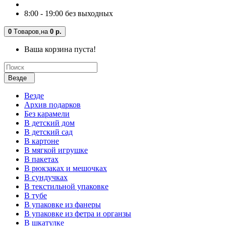
8:00 - 19:00 без выходных
0
Tоваров,
на
0 р.
Ваша корзина пуста!
Везде
Везде
Архив подарков
Без карамели
В детский дом
В детский сад
В картоне
В мягкой игрушке
В пакетах
В рюкзаках и мешочках
В сундучках
В текстильной упаковке
В тубе
В упаковке из фанеры
В упаковке из фетра и органзы
В шкатулке