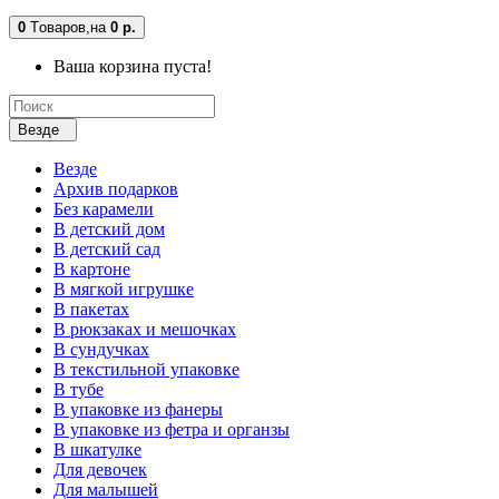
0
Tоваров,
на
0 р.
Ваша корзина пуста!
Везде
Везде
Архив подарков
Без карамели
В детский дом
В детский сад
В картоне
В мягкой игрушке
В пакетах
В рюкзаках и мешочках
В сундучках
В текстильной упаковке
В тубе
В упаковке из фанеры
В упаковке из фетра и органзы
В шкатулке
Для девочек
Для малышей