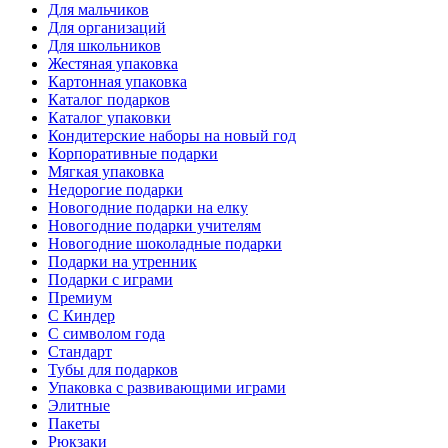
Для мальчиков
Для организаций
Для школьников
Жестяная упаковка
Картонная упаковка
Каталог подарков
Каталог упаковки
Кондитерские наборы на новый год
Корпоративные подарки
Мягкая упаковка
Недорогие подарки
Новогодние подарки на елку
Новогодние подарки учителям
Новогодние шоколадные подарки
Подарки на утренник
Подарки с играми
Премиум
С Киндер
С символом года
Стандарт
Тубы для подарков
Упаковка с развивающими играми
Элитные
Пакеты
Рюкзаки