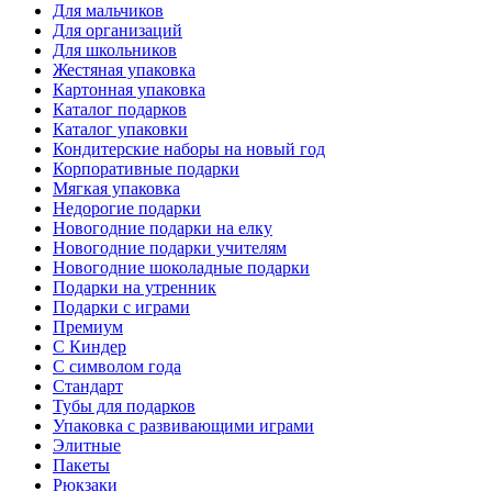
Для мальчиков
Для организаций
Для школьников
Жестяная упаковка
Картонная упаковка
Каталог подарков
Каталог упаковки
Кондитерские наборы на новый год
Корпоративные подарки
Мягкая упаковка
Недорогие подарки
Новогодние подарки на елку
Новогодние подарки учителям
Новогодние шоколадные подарки
Подарки на утренник
Подарки с играми
Премиум
С Киндер
С символом года
Стандарт
Тубы для подарков
Упаковка с развивающими играми
Элитные
Пакеты
Рюкзаки