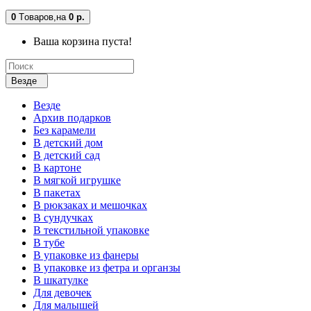
0
Tоваров,
на
0 р.
Ваша корзина пуста!
Везде
Везде
Архив подарков
Без карамели
В детский дом
В детский сад
В картоне
В мягкой игрушке
В пакетах
В рюкзаках и мешочках
В сундучках
В текстильной упаковке
В тубе
В упаковке из фанеры
В упаковке из фетра и органзы
В шкатулке
Для девочек
Для малышей