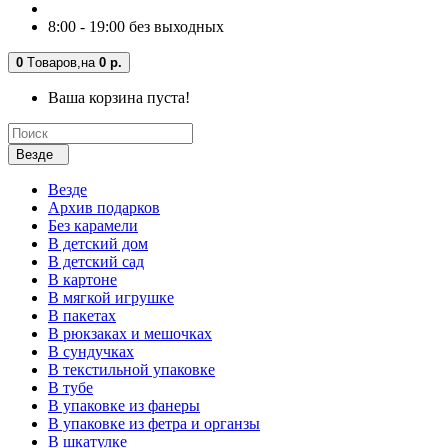
8:00 - 19:00 без выходных
0
Tоваров,
на
0 р.
Ваша корзина пуста!
Везде
Везде
Архив подарков
Без карамели
В детский дом
В детский сад
В картоне
В мягкой игрушке
В пакетах
В рюкзаках и мешочках
В сундучках
В текстильной упаковке
В тубе
В упаковке из фанеры
В упаковке из фетра и органзы
В шкатулке