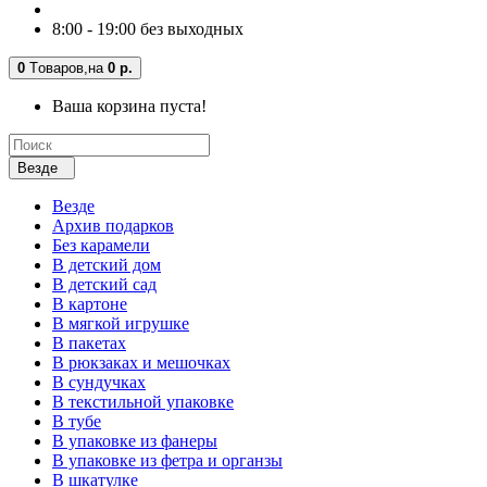
8:00 - 19:00 без выходных
0
Tоваров,
на
0 р.
Ваша корзина пуста!
Везде
Везде
Архив подарков
Без карамели
В детский дом
В детский сад
В картоне
В мягкой игрушке
В пакетах
В рюкзаках и мешочках
В сундучках
В текстильной упаковке
В тубе
В упаковке из фанеры
В упаковке из фетра и органзы
В шкатулке