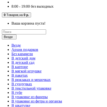
8:00 - 19:00 без выходных
0
Tоваров,
на
0 р.
Ваша корзина пуста!
Везде
Везде
Архив подарков
Без карамели
В детский дом
В детский сад
В картоне
В мягкой игрушке
В пакетах
В рюкзаках и мешочках
В сундучках
В текстильной упаковке
В тубе
В упаковке из фанеры
В упаковке из фетра и органзы
В шкатулке