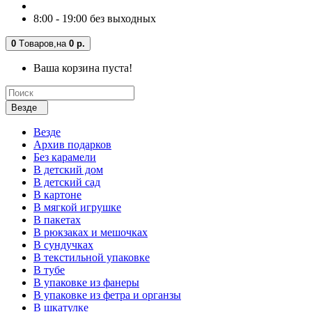
8:00 - 19:00 без выходных
0
Tоваров,
на
0 р.
Ваша корзина пуста!
Везде
Везде
Архив подарков
Без карамели
В детский дом
В детский сад
В картоне
В мягкой игрушке
В пакетах
В рюкзаках и мешочках
В сундучках
В текстильной упаковке
В тубе
В упаковке из фанеры
В упаковке из фетра и органзы
В шкатулке