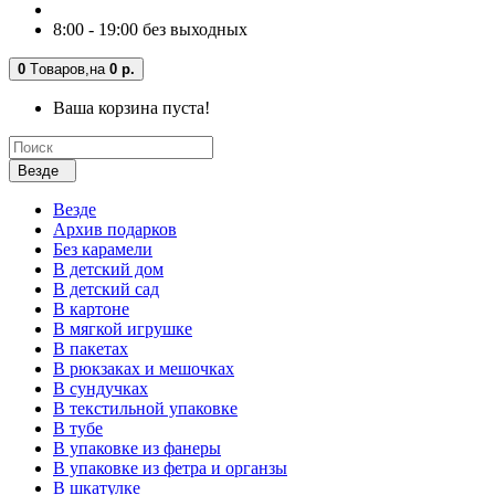
8:00 - 19:00 без выходных
0
Tоваров,
на
0 р.
Ваша корзина пуста!
Везде
Везде
Архив подарков
Без карамели
В детский дом
В детский сад
В картоне
В мягкой игрушке
В пакетах
В рюкзаках и мешочках
В сундучках
В текстильной упаковке
В тубе
В упаковке из фанеры
В упаковке из фетра и органзы
В шкатулке