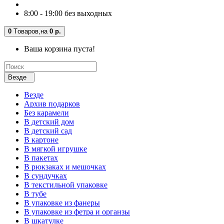
8:00 - 19:00 без выходных
0
Tоваров,
на
0 р.
Ваша корзина пуста!
Везде
Везде
Архив подарков
Без карамели
В детский дом
В детский сад
В картоне
В мягкой игрушке
В пакетах
В рюкзаках и мешочках
В сундучках
В текстильной упаковке
В тубе
В упаковке из фанеры
В упаковке из фетра и органзы
В шкатулке