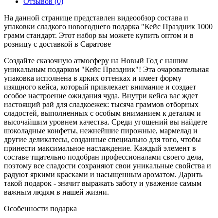
Отзывов (0)
На данной странице представлен видеообзор состава и
упаковки сладкого новогоднего подарка "Кейс Праздник 1000
грамм стандарт. Этот набор вы можете купить оптом и в
розницу с доставкой в Саратове
Создайте сказочную атмосферу на Новый Год с нашим
уникальным подарком "Кейс Праздник"! Эта очаровательная
упаковка исполнена в ярких оттенках и имеет форму
изящного кейса, который привлекает внимание и создает
особое настроение ожидания чуда. Внутри кейса вас ждет
настоящий рай для сладкоежек: тысяча граммов отборных
сладостей, выполненных с особым вниманием к деталям и
высочайшим уровнем качества. Среди угощений вы найдете
шоколадные конфеты, нежнейшие пирожные, мармелад и
другие деликатесы, созданные специально для того, чтобы
принести максимальное наслаждение. Каждый элемент в
составе тщательно подобран профессионалами своего дела,
поэтому все сладости сохраняют свои уникальные свойства и
радуют яркими красками и насыщенным ароматом. Дарить
такой подарок - значит выражать заботу и уважение самым
важным людям в нашей жизни.
Особенности подарка