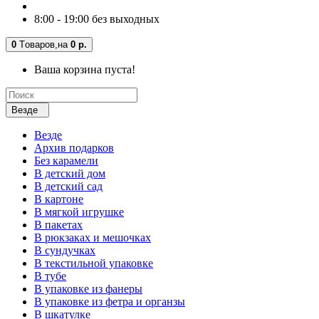
8:00 - 19:00 без выходных
0
Tоваров,
на
0 р.
Ваша корзина пуста!
Везде
Везде
Архив подарков
Без карамели
В детский дом
В детский сад
В картоне
В мягкой игрушке
В пакетах
В рюкзаках и мешочках
В сундучках
В текстильной упаковке
В тубе
В упаковке из фанеры
В упаковке из фетра и органзы
В шкатулке