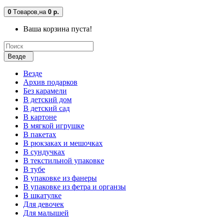
0
Tоваров,
на
0 р.
Ваша корзина пуста!
Везде
Везде
Архив подарков
Без карамели
В детский дом
В детский сад
В картоне
В мягкой игрушке
В пакетах
В рюкзаках и мешочках
В сундучках
В текстильной упаковке
В тубе
В упаковке из фанеры
В упаковке из фетра и органзы
В шкатулке
Для девочек
Для малышей