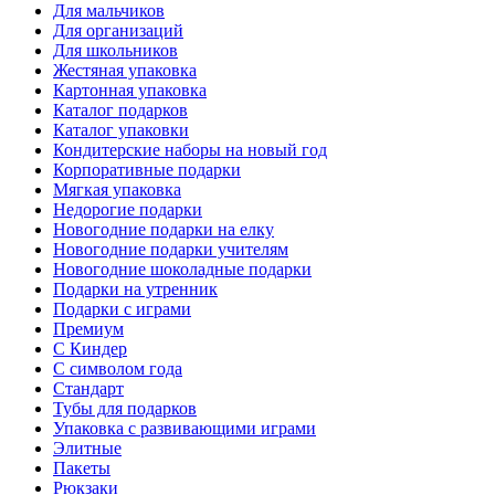
Для мальчиков
Для организаций
Для школьников
Жестяная упаковка
Картонная упаковка
Каталог подарков
Каталог упаковки
Кондитерские наборы на новый год
Корпоративные подарки
Мягкая упаковка
Недорогие подарки
Новогодние подарки на елку
Новогодние подарки учителям
Новогодние шоколадные подарки
Подарки на утренник
Подарки с играми
Премиум
С Киндер
С символом года
Стандарт
Тубы для подарков
Упаковка с развивающими играми
Элитные
Пакеты
Рюкзаки