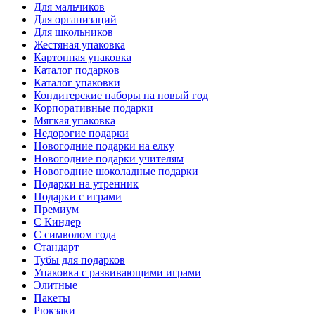
Для мальчиков
Для организаций
Для школьников
Жестяная упаковка
Картонная упаковка
Каталог подарков
Каталог упаковки
Кондитерские наборы на новый год
Корпоративные подарки
Мягкая упаковка
Недорогие подарки
Новогодние подарки на елку
Новогодние подарки учителям
Новогодние шоколадные подарки
Подарки на утренник
Подарки с играми
Премиум
С Киндер
С символом года
Стандарт
Тубы для подарков
Упаковка с развивающими играми
Элитные
Пакеты
Рюкзаки