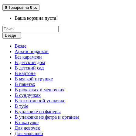
0
Tоваров,
на
0 р.
Ваша корзина пуста!
Везде
Везде
Архив подарков
Без карамели
В детский дом
В детский сад
В картоне
В мягкой игрушке
В пакетах
В рюкзаках и мешочках
В сундучках
В текстильной упаковке
В тубе
В упаковке из фанеры
В упаковке из фетра и органзы
В шкатулке
Для девочек
Для малышей