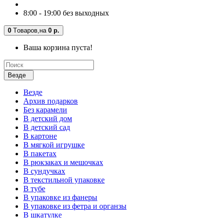
8:00 - 19:00 без выходных
0
Tоваров,
на
0 р.
Ваша корзина пуста!
Везде
Везде
Архив подарков
Без карамели
В детский дом
В детский сад
В картоне
В мягкой игрушке
В пакетах
В рюкзаках и мешочках
В сундучках
В текстильной упаковке
В тубе
В упаковке из фанеры
В упаковке из фетра и органзы
В шкатулке