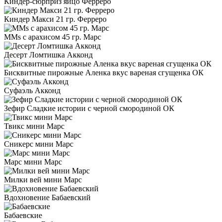
Киндер-сюрприз яйцо Ферреро
Киндер Макси 21 гр. Ферреро
MMs с арахисом 45 гр. Марс
Десерт Ломтишка Акконд
Бисквитные пирожные Аленка вкус вареная сгущенка ОК
Суфаэль Акконд
Зефир Сладкие истории с черной смородиной ОК
Твикс мини Марс
Сникерс мини Марс
Марс мини Марс
Милки вей мини Марс
Вдохновение Бабаевский
Бабаевские