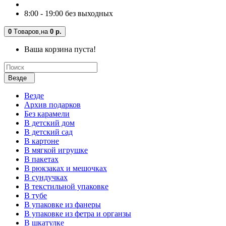
8:00 - 19:00 без выходных
0
Tоваров,
на
0 р.
Ваша корзина пуста!
Везде
Везде
Архив подарков
Без карамели
В детский дом
В детский сад
В картоне
В мягкой игрушке
В пакетах
В рюкзаках и мешочках
В сундучках
В текстильной упаковке
В тубе
В упаковке из фанеры
В упаковке из фетра и органзы
В шкатулке