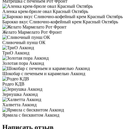
Матрешка с печеньем Рот Фронт
Аленка крем-брюле овал Красный Октябрь
Барокко вкус Сливочно-кофейный крем Красный Октябрь
Желато Мармелато Рот Фронт
Сливочный пунш ОК
ТриО Акконд
Золотая пора Акконд
Шокобар с печеньем и карамелью Акконд
Родео КДВ
Зернушка Акконд
Халветта Акконд
Ярмила с бисквитом Акконд
Написать отзыв