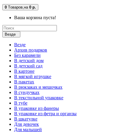
0
Tоваров,
на
0 р.
Ваша корзина пуста!
Везде
Везде
Архив подарков
Без карамели
В детский дом
В детский сад
В картоне
В мягкой игрушке
В пакетах
В рюкзаках и мешочках
В сундучках
В текстильной упаковке
В тубе
В упаковке из фанеры
В упаковке из фетра и органзы
В шкатулке
Для девочек
Для малышей