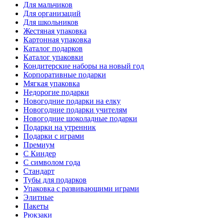
Для мальчиков
Для организаций
Для школьников
Жестяная упаковка
Картонная упаковка
Каталог подарков
Каталог упаковки
Кондитерские наборы на новый год
Корпоративные подарки
Мягкая упаковка
Недорогие подарки
Новогодние подарки на елку
Новогодние подарки учителям
Новогодние шоколадные подарки
Подарки на утренник
Подарки с играми
Премиум
С Киндер
С символом года
Стандарт
Тубы для подарков
Упаковка с развивающими играми
Элитные
Пакеты
Рюкзаки