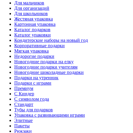
Для мальчиков
Для организаций
Для школьников
Жестяная упаковка
Картонная упаковка
Каталог подарков
Каталог упаковки
Кондитерские наборы на новый год
Корпоративные подарки
Мягкая упаковка
Недорогие подарки
Новогодние подарки на елку
Новогодние подарки учителям
Новогодние шоколадные подарки
Подарки на утренник
Подарки с играми
Премиум
С Киндер
С символом года
Стандарт
Тубы для подарков
Упаковка с развивающими играми
Элитные
Пакеты
Рюкзаки