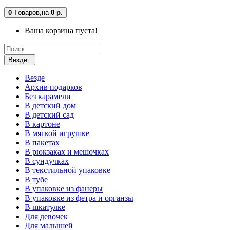
0
Tоваров,
на
0 р.
Ваша корзина пуста!
Везде
Везде
Архив подарков
Без карамели
В детский дом
В детский сад
В картоне
В мягкой игрушке
В пакетах
В рюкзаках и мешочках
В сундучках
В текстильной упаковке
В тубе
В упаковке из фанеры
В упаковке из фетра и органзы
В шкатулке
Для девочек
Для малышей